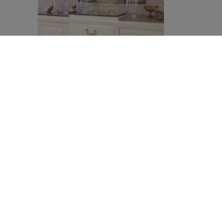
Buffet en bois et marbre
tal
80 € TTC
d'infos