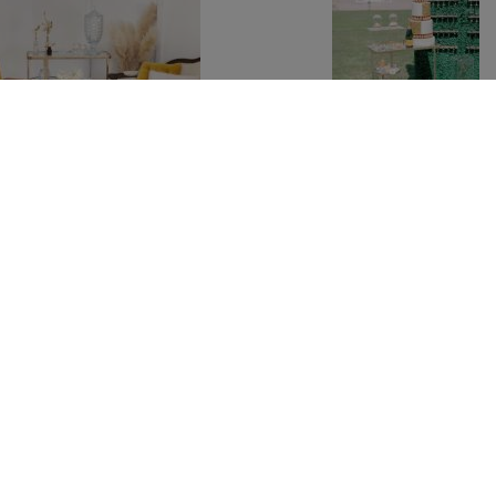
able ronde en verre et
Console en verre et mé
métal
doré
20 € TTC
30 € TTC
d'infos
d'infos