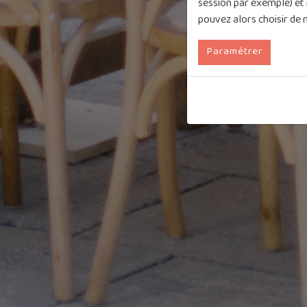
session par exemple) et 
pouvez alors choisir de 
Paramétrer