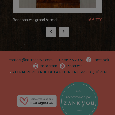
Bonbonnière grand format
6 € TTC
contact@attrapreve.com
07 86 66 70 61
Facebook
Instagram
Pinterest
ATTRAPREVE 8 RUE DE LA PÉPINIÈRE 56530 QUÉVEN