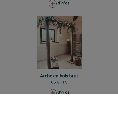
d'infos
Arche en bois brut
65 € TTC
d'infos