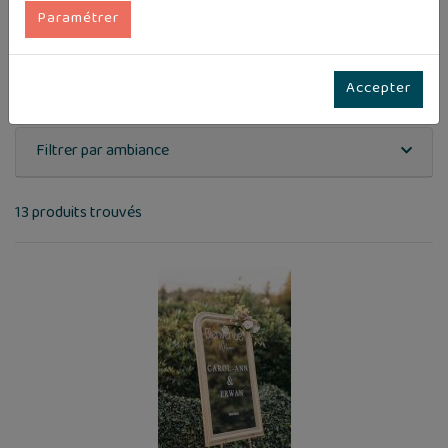
Paramétrer
Espace photos / plan de table
Accueil
MOBILIER
Espace photos / plan de table
Accepter
Filtrer par ambiance
13 produits trouvés