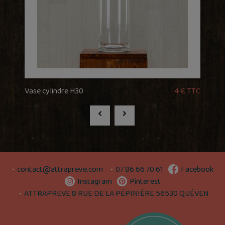
Vase cylindre H30
4 € TTC
contact@attrapreve.com
07 86 66 70 61
Facebook
Instagram
Pinterest
ATTRAPREVE 8 RUE DE LA PÉPINIÈRE 56530 QUÉVEN