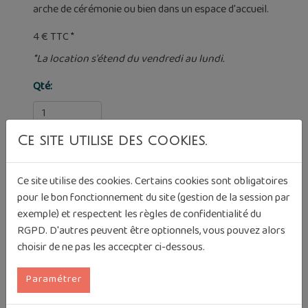
arche de cérémonie ou bien dans un espace d'accueil.
4 € TTC *
*La location s'étend du vendredi au lundi.
Qté:
Ce site utilise des cookies.
Ce site utilise des cookies. Certains cookies sont obligatoires
pour le bon fonctionnement du site (gestion de la session par
exemple) et respectent les règles de confidentialité du
RGPD. D'autres peuvent être optionnels, vous pouvez alors
Photos complémentaires
choisir de ne pas les accecpter ci-dessous.
Paramétrer