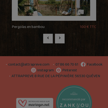
Pergolas en bambou
100 € TTC
contact@attrapreve.com
07 86 66 70 61
Facebook
Instagram
Pinterest
ATTRAPREVE 8 RUE DE LA PÉPINIÈRE 56530 QUÉVEN