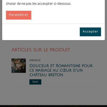
choisir de ne pas les accecpter ci-dessous.
Paramétrer
Accepter
Articles sur le produit
MARIAGE
ur
Douceur et Romantisme pour
ce mariage au cœur d'un
château breton
Voir